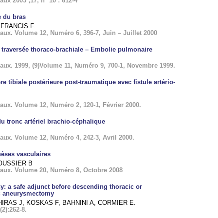
x 2005 ;17, n° 10 : 612-4
 du bras
 FRANCIS F.
x. Volume 12, Numéro 6, 396-7, Juin – Juillet 2000
traversée thoraco-brachiale – Embolie pulmonaire
ux. 1999, (9)Volume 11, Numéro 9, 700-1, Novembre 1999.
e tibiale postérieure post-traumatique avec fistule artério-
ux. Volume 12, Numéro 2, 120-1, Février 2000.
tronc artériel brachio-céphalique
ux. Volume 12, Numéro 4, 242-3, Avril 2000.
èses vasculaires
POUSSIER B
ux. Volume 20, Numéro 8, Octobre 2008
y: a safe adjunct before descending thoracic or
ic aneurysmectomy
HIRAS J, KOSKAS F, BAHNINI A, CORMIER E.
2):262-8.