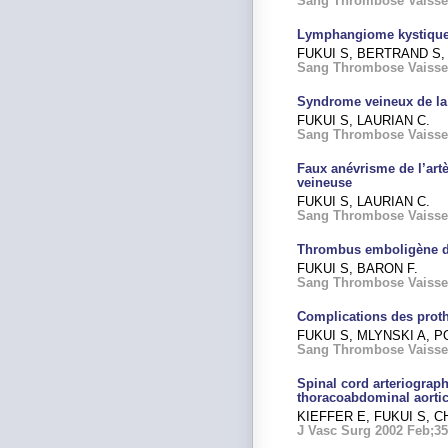
Sang Thrombose Vaisseau
Lymphangiome kystique
FUKUI S, BERTRAND S,
Sang Thrombose Vaisseau
Syndrome veineux de la 
FUKUI S, LAURIAN C.
Sang Thrombose Vaissea
Faux anévrisme de l’artèr
veineuse
FUKUI S, LAURIAN C.
Sang Thrombose Vaissea
Thrombus emboligène du 
FUKUI S, BARON F.
Sang Thrombose Vaissea
Complications des proth
FUKUI S, MLYNSKI A, 
Sang Thrombose Vaissea
Spinal cord arteriograph
thoracoabdominal aort
KIEFFER E, FUKUI S, C
J Vasc Surg 2002 Feb;35(