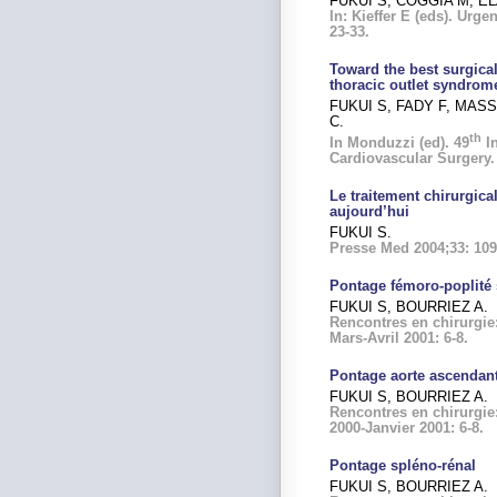
FUKUI S, COGGIA M, E
In: Kieffer E (eds). Urg
23-33.
Toward the best surgica
thoracic outlet syndrom
FUKUI S, FADY F, MASS
C.
th
In Monduzzi (ed). 49
In
Cardiovascular Surgery.
Le traitement chirurgica
aujourd’hui
FUKUI S.
Presse Med 2004;33: 109
Pontage fémoro-poplité s
FUKUI S, BOURRIEZ A.
Rencontres en chirurgie:
Mars-Avril 2001: 6-8.
Pontage aorte ascendant
FUKUI S, BOURRIEZ A.
Rencontres en chirurgie:
2000-Janvier 2001: 6-8.
Pontage spléno-rénal
FUKUI S, BOURRIEZ A.