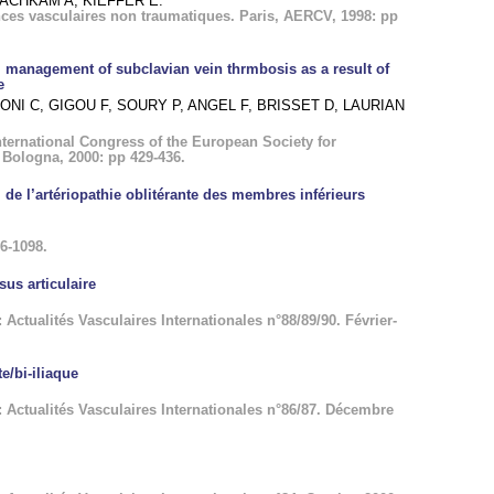
LACHKAM A, KIEFFER E.
ences vasculaires non traumatiques. Paris, AERCV, 1998: pp
l management of subclavian vein thrmbosis as a result of
e
ONI C, GIGOU F, SOURY P, ANGEL F, BRISSET D, LAURIAN
ternational Congress of the European Society for
 Bologna, 2000: pp 429-436.
l de l’artériopathie oblitérante des membres inférieurs
6-1098.
us articulaire
 Actualités Vasculaires Internationales n°88/89/90. Février-
e/bi-iliaque
 Actualités Vasculaires Internationales n°86/87. Décembre