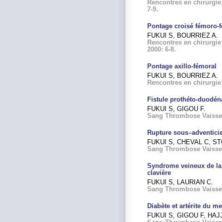
Rencontres en chirurgie:
7-9.
Pontage croisé fémoro-
FUKUI S, BOURRIEZ A.
Rencontres en chirurgie:
2000: 6-8.
Pontage axillo-fémoral
FUKUI S, BOURRIEZ A.
Rencontres en chirurgie: 
Fistule prothéto-duodéna
FUKUI S, GIGOU F.
Sang Thrombose Vaisseau,
Rupture sous–adventicie
FUKUI S, CHEVAL C, ST
Sang Thrombose Vaisseau,
Syndrome veineux de la 
clavière
FUKUI S, LAURIAN C.
Sang Thrombose Vaisseau
Diabète et artérite du 
FUKUI S, GIGOU F, HAJ