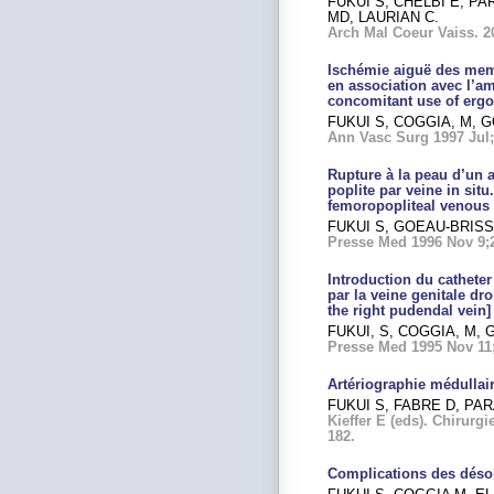
FUKUI S, CHELBI E, PA
MD, LAURIAN C.
Arch Mal Coeur Vaiss.
20
Ischémie aiguë des memb
en association avec l’am
concomitant use of ergot
FUKUI S, COGGIA, M, 
Ann Vasc Surg 1997 Jul;1
Rupture à la peau d’un
poplite par veine in sit
femoropopliteal venous 
FUKUI S, GOEAU-BRISS
Presse Med 1996 Nov 9;2
Introduction du cathete
par la veine genitale dr
the right pudendal vein]
FUKUI, S, COGGIA, M, 
Presse Med 1995 Nov 11;
Artériographie médullai
FUKUI S, FABRE D, PA
Kieffer E (eds). Chirurg
182.
Complications des désobs