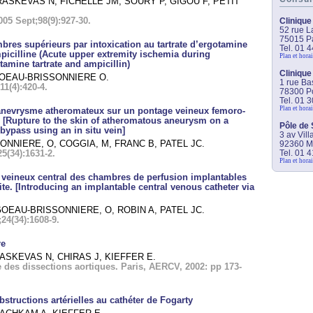
RASKEVAS N, FICHELLE JM, SOURY P, GIGOU F, PETIT
05 Sept;98(9):927-30.
Clinique
52 rue L
75015 Pa
res supérieurs par intoxication au tartrate d’ergotamine
Tel. 01 
picilline (Acute upper extremity ischemia during
Plan et horai
amine tartrate and ampicillin)
Clinique
GOEAU-BRISSONNIERE O.
1 rue Ba
1(4):420-4.
78300 P
Tel. 01 
Plan et horai
 anevrysme atheromateux sur un pontage veineux femoro-
u. [Rupture to the skin of atheromatous aneurysm on a
Pôle de 
bypass using an in situ vein]
3 av Vil
ONNIERE, O, COGGIA, M, FRANC B, PATEL JC.
92360 M
Tel. 01 
5(34):1631-2.
Plan et horai
r veineux central des chambres de perfusion implantables
oite. [Introducing an implantable central venous catheter via
GOEAU-BRISSONNIERE, O, ROBIN A, PATEL JC.
24(34):1608-9.
re
RASKEVAS N, CHIRAS J, KIEFFER E.
ie des dissections aortiques. Paris, AERCV, 2002: pp 173-
tructions artérielles au cathéter de Fogarty