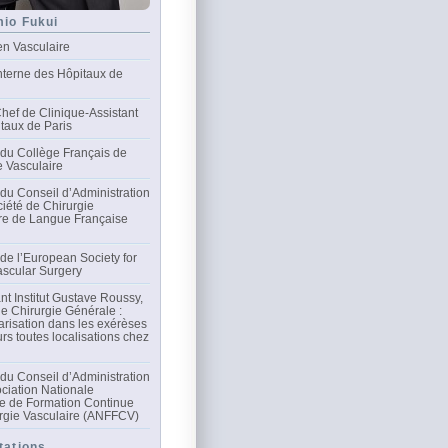
mio Fukui
en Vasculaire
nterne des Hôpitaux de
hef de Clinique-Assistant
taux de Paris
du Collège Français de
e Vasculaire
u Conseil d’Administration
ciété de Chirurgie
re de Langue Française
e l’European Society for
scular Surgery
nt Institut Gustave Roussy,
de Chirurgie Générale :
arisation dans les exérèses
rs toutes localisations chez
u Conseil d’Administration
ociation Nationale
e de Formation Continue
rgie Vasculaire (ANFFCV)
tations