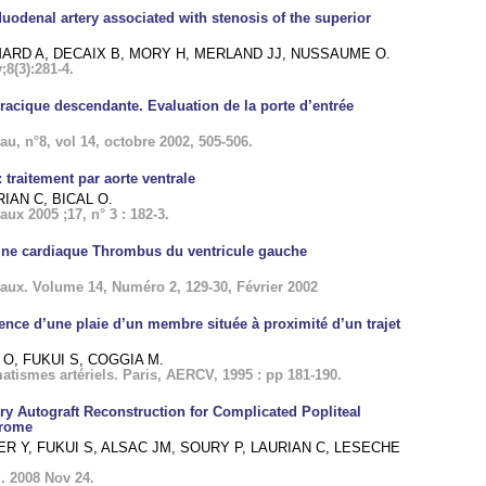
uodenal artery associated with stenosis of the superior
MARD A, DECAIX B, MORY H, MERLAND JJ, NUSSAUME O.
8(3):281-4.
oracique descendante. Evaluation de la porte d’entrée
, n°8, vol 14, octobre 2002, 505-506.
 traitement par aorte ventrale
RIAN C, BICAL O.
x 2005 ;17, n° 3 : 182-3.
gine cardiaque Thrombus du ventricule gauche
ux. Volume 14, Numéro 2, 129-30, Février 2002
ence d’une plaie d’un membre située à proximité d’un trajet
, FUKUI S, COGGIA M.
umatismes artériels. Paris, AERCV, 1995 : pp 181-190.
ry Autograft Reconstruction for Complicated Popliteal
drome
R Y, FUKUI S, ALSAC JM, SOURY P, LAURIAN C, LESECHE
. 2008 Nov 24.