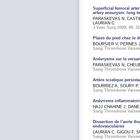
Superficial femoral arter
artery aneurysm: long 
PARASKEVAS N, CASTIE
LAURIAN C.
J Vasc Surg 2008; 48: 31
Plaies du pied chez le d
BOURSIER V, PERNES J
Sang Thrombose Vaisseau
Anévrysme sur le versa
PARASKEVAS N, CHELBI
Sang Thrombose Vaisseau
Artère sciatique persista
BOURRIEZ A, SOURY P,
Sang Thrombose Vaissea
Anévrisme inflammatoire
HAJJ CHAHINE J, DANE
Sang Thrombose Vaisseau
Dissection de l’aorte t
endovasculaires
LAURIAN C, GIGOU F, S
Sang Thrombose Vaissea