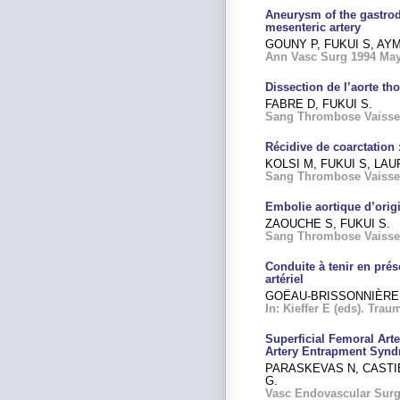
Aneurysm of the gastrod
mesenteric artery
GOUNY P, FUKUI S, AY
Ann Vasc Surg 1994 May;
Dissection de l’aorte th
FABRE D, FUKUI S.
Sang Thrombose Vaisseau
Récidive de coarctation :
KOLSI M, FUKUI S, LAU
Sang Thrombose Vaisseau
Embolie aortique d’ori
ZAOUCHE S, FUKUI S.
Sang Thrombose Vaissea
Conduite à tenir en prés
artériel
GOËAU-BRISSONNIÈRE O
In: Kieffer E (eds). Tra
Superficial Femoral Arte
Artery Entrapment Syn
PARASKEVAS N, CASTIE
G.
Vasc Endovascular Surg