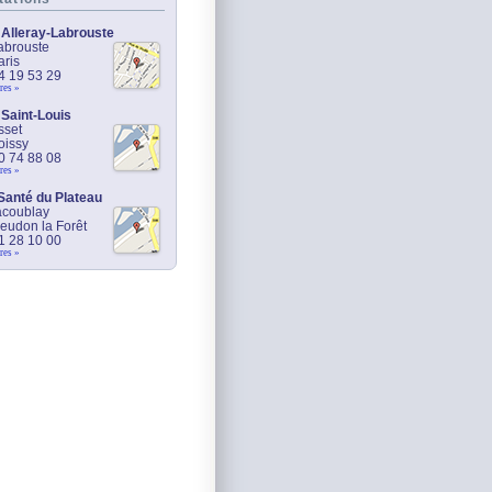
 Alleray-Labrouste
abrouste
ris
44 19 53 29
res »
 Saint-Louis
sset
oissy
30 74 88 08
res »
Santé du Plateau
lacoublay
eudon la Forêt
41 28 10 00
res »