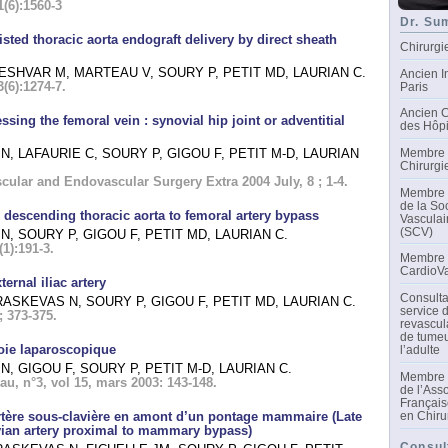
(6):1560-3
Dr. Su
isted thoracic aorta endograft delivery by direct sheath
Chirurgi
NESHVAR M, MARTEAU V, SOURY P, PETIT MD, LAURIAN C.
Ancien I
(6):1274-7.
Paris
Ancien C
sing the femoral vein : synovial hip joint or adventitial
des Hôpi
Membre 
, LAFAURIE C, SOURY P, GIGOU F, PETIT M-D, LAURIAN
Chirurgi
cular and Endovascular Surgery Extra 2004 July, 8 ; 1-4.
Membre d
de la So
 descending thoracic aorta to femoral artery bypass
Vasculai
(SCV)
N, SOURY P, GIGOU F, PETIT MD, LAURIAN C.
1):191-3.
Membre d
CardioVa
ternal iliac artery
Consulta
RASKEVAS N, SOURY P, GIGOU F, PETIT MD, LAURIAN C.
service 
; 373-375.
revascul
de tumeu
voie laparoscopique
l’adulte
, GIGOU F, SOURY P, PETIT M-D, LAURIAN C.
Membre d
, n°3, vol 15, mars 2003: 143-148.
de l’Ass
Français
en Chiru
artère sous-clavière en amont d’un pontage mammaire (Late
vian artery proximal to mammary bypass)
Consul