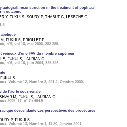
y autograft reconstruction in the treatment of popliteal
term outcome
R Y, FUKUI S, SOURY P, THABUT G, LESECHE G,
1-6.
iabétique
M, FUKUI S, PRIOLLET P.
, n°5, vol 18, mai 2006, 282-286.
nt veineux d’une FAV du membre supérieur
 E, FUKUI S, LAURIAN C.
, n°6, vol 16, juin 2004, 325-326.
nte
 FUKUI S
ux. Volume 12, Numéro 8, 521-2, Octobre 2000.
 de l’aorte sous-rénale
SHVAR M, FUKUI S, LAURIAN C.
x 2005 ;17, n° 7 : 404-5
horacique descendante Les perspectives des procédures
OURY P, FUKUI S.
ux. Volume 13, Numéro 1, 11-20, Janvier 2001.