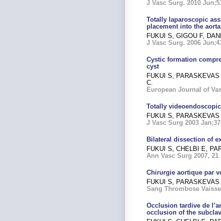
J Vasc Surg. 2010 Jun;51
Totally laparoscopic ass
placement into the aorta
FUKUI S, GIGOU F, DA
J Vasc Surg.
2006 Jun;43
Cystic formation compres
cyst
FUKUI S, PARASKEVAS N
C.
European Journal of Vas
Totally videoendoscopic
FUKUI S, PARASKEVAS 
J Vasc Surg 2003 Jan;37(
Bilateral dissection of ex
FUKUI S, CHELBI E, PA
Ann Vasc Surg 2007, 21 
Chirurgie aortique par 
FUKUI S, PARASKEVAS N
Sang Thrombose Vaisseau
Occlusion tardive de l’
occlusion of the subcla