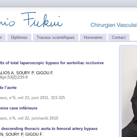
n
Diplômes
Travaux scientifiques
Honoraires
Contact
ts of total laparoscopic bypass for aortoiliac occlusive
ALIOS A, SOURY P, GIGOU F.
Apr;53(2):235-9
e l’aorte
aux, n
°
6, vol 23, juin 2011, 323-325
ine cave inférieure
x, n°6, vol 22, juin/août 2010
 descending thoracic aorta to femoral artery bypass
N, SOURY P, GIGOU F.