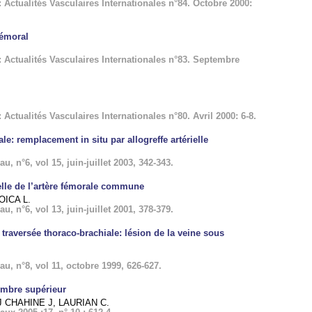
 Actualités Vasculaires Internationales n°84. Octobre 2000:
fémoral
 Actualités Vasculaires Internationales n°83. Septembre
Actualités Vasculaires Internationales n°80. Avril 2000: 6-8.
le: remplacement in situ par allogreffe artérielle
 n°6, vol 15, juin-juillet 2003, 342-343.
lle de l’artère fémorale commune
OICA L.
 n°6, vol 13, juin-juillet 2001, 378-379.
traversée thoraco-brachiale: lésion de la veine sous
, n°8, vol 11, octobre 1999, 626-627.
membre supérieur
J CHAHINE J, LAURIAN C.