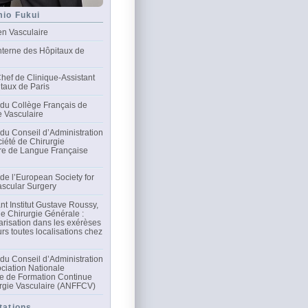
mio Fukui
en Vasculaire
nterne des Hôpitaux de
hef de Clinique-Assistant
taux de Paris
du Collège Français de
e Vasculaire
u Conseil d’Administration
ciété de Chirurgie
re de Langue Française
e l’European Society for
scular Surgery
nt Institut Gustave Roussy,
de Chirurgie Générale :
arisation dans les exérèses
rs toutes localisations chez
u Conseil d’Administration
ociation Nationale
e de Formation Continue
rgie Vasculaire (ANFFCV)
tations