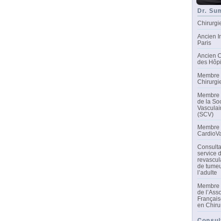
Dr. Su
Chirurgi
Ancien I
Paris
Ancien C
des Hôpi
Membre 
Chirurgi
Membre d
de la So
Vasculai
(SCV)
Membre d
CardioVa
Consulta
service 
revascul
de tumeu
l’adulte
Membre d
de l’Ass
Français
en Chiru
Consul